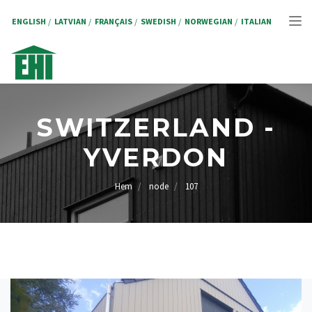
Hoppa
till
ENGLISH
LATVIAN
FRANÇAIS
SWEDISH
NORWEGIAN
ITALIAN
Tog
huvudinnehåll
nav
SWITZERLAND -
YVERDON
Hem
node
107
LÄNKSTIG