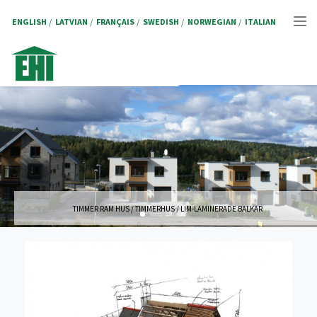
Hoppa
till
ENGLISH
LATVIAN
FRANÇAIS
SWEDISH
NORWEGIAN
ITALIAN
Tog
huvudinnehåll
nav
TIMMER RAM HUS / TIMMERHUS / LIM-LAMINERADE BALKAR