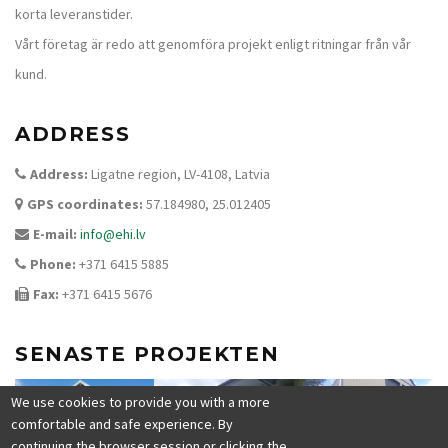
korta leveranstider.
Vårt företag är redo att genomföra projekt enligt ritningar från vår
kund.
ADDRESS
Address:
Ligatne region, LV-4108, Latvia
GPS coordinates:
57.184980, 25.012405
E-mail:
info@ehi.lv
Phone:
+371 6415 5885
Fax:
+371 6415 5676
SENASTE PROJEKTEN
We use cookies to provide you with a more
comfortable and safe experience. By
continuing the browser session or clicking the