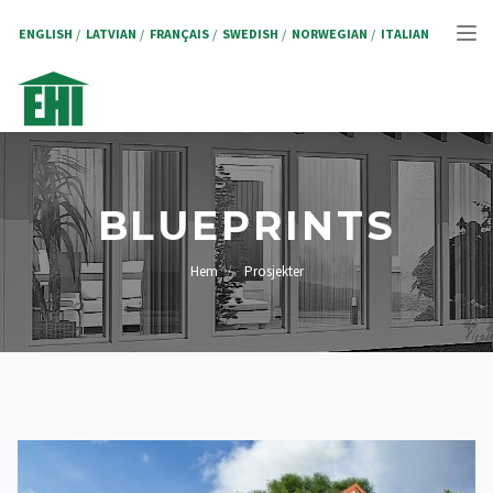
Hoppa
till
ENGLISH
LATVIAN
FRANÇAIS
SWEDISH
NORWEGIAN
ITALIAN
Tog
huvudinnehåll
nav
BLUEPRINTS
Hem
Prosjekter
LÄNKSTIG