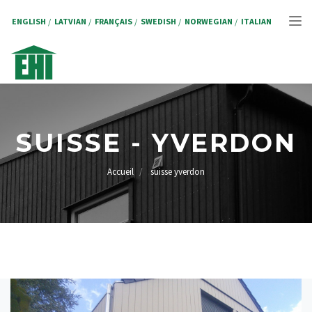
Aller
au
ENGLISH
LATVIAN
FRANÇAIS
SWEDISH
NORWEGIAN
ITALIAN
Tog
contenu
principal
nav
SUISSE - YVERDON
Accueil
suisse yverdon
FIL
D'ARIANE