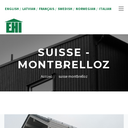
Aller
au
ENGLISH
LATVIAN
FRANÇAIS
SWEDISH
NORWEGIAN
ITALIAN
Tog
contenu
principal
nav
SUISSE -
MONTBRELLOZ
Accueil
suisse montbrelloz
FIL
D'ARIANE