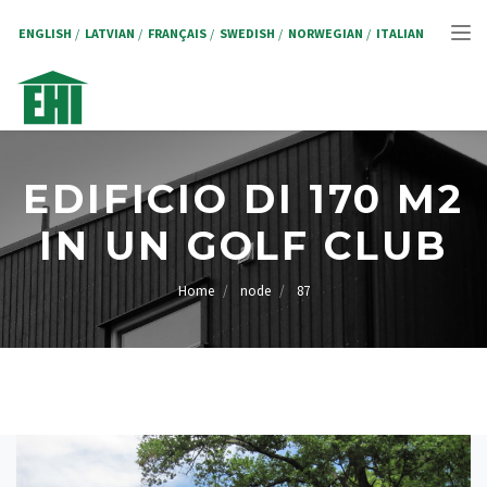
Salta
al
ENGLISH
LATVIAN
FRANÇAIS
SWEDISH
NORWEGIAN
ITALIAN
Tog
contenuto
principale
nav
EDIFICIO DI 170 M2
IN UN GOLF CLUB
Home
node
87
BRICIOLE
DI
PANE