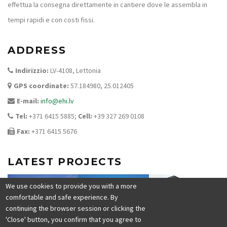
effettua la consegna direttamente in cantiere dove le assembla in
tempi rapidi e con costi fissi.
ADDRESS
Indirizzio:
LV-4108, Lettonia
GPS coordinate:
57.184980, 25.012405
E-mail:
info@ehi.lv
Tel:
+371 6415 5885;
Cell:
+39 327 269 0108
Fax:
+371 6415 5676
LATEST PROJECTS
We use cookies to provide you with a more
comfortable and safe experience. By
continuing the browser session or clicking the
'Close' button, you confirm that you agree to