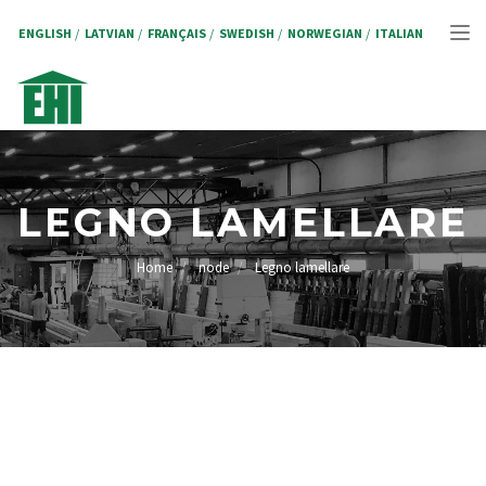
Salta
al
ENGLISH
LATVIAN
FRANÇAIS
SWEDISH
NORWEGIAN
ITALIAN
Tog
contenuto
principale
nav
LEGNO LAMELLARE
Home
node
Legno lamellare
BRICIOLE
DI
PANE