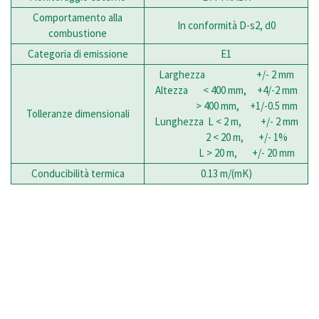
Comportamento alla
In conformità D-s2, d0
combustione
Categoria di emissione
E1
Larghezza +/- 2 mm
Altezza < 400 mm, +4/-2 mm
> 400 mm, +1/-0.5 mm
Tolleranze dimensionali
Lunghezza L < 2 m, +/- 2 mm
2 < 20 m, +/- 1%
L > 20 m, +/- 20 mm
Conducibilità termica
0.13 m/(mK)