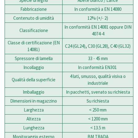
Specie di legno
Abete bianco / Larice
Fabbricazione
In conformità a EN 14080
Contenuto di umidità
12% (+/- 2)
In conformità EN 14081 oppure DIN
Classificazione
4074-4
Classe di certificazione (EN
C24 (GL24)
,
C30 (GL28), C40 (GL32)
14081)
Spressore di lamella
33 - 45 mm
Incollaggio
In conformità EN301
4 lati, smusso, qualità visiva o
Qualità della superficie
industriale
Imballaggio
In pacchetti, svenato su richiesta
Dimensioni in magazzino
Su richiesta
Larghezza
< 250 mm
Altezza
< 1200 mm
Lunghezza
< 13.5 m
Monitoraggio esterno
BM TRADA