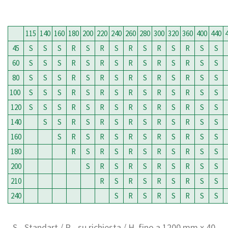
115
140
160
180
200
220
240
260
280
300
320
360
400
440
45
S
S
S
R
S
R
S
R
S
R
S
R
S
S
60
S
S
S
R
S
R
S
R
S
R
S
R
S
S
80
S
S
S
R
S
R
S
R
S
R
S
R
S
S
100
S
S
S
R
S
R
S
R
S
R
S
R
S
S
120
S
S
S
R
S
R
S
R
S
R
S
R
S
S
140
S
S
R
S
R
S
R
S
R
S
R
S
S
160
S
R
S
R
S
R
S
R
S
R
S
S
180
R
S
R
S
R
S
R
S
R
S
S
200
S
R
S
R
S
R
S
R
S
S
210
R
S
R
S
R
S
R
S
S
240
S
R
S
R
S
R
S
S
S - Standart / R - su richiesta / H. fino a 1200 mm x 40