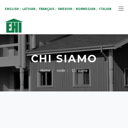
Salta
al
ENGLISH
LATVIAN
FRANÇAIS
SWEDISH
NORWEGIAN
ITALIAN
Tog
contenuto
principale
nav
CHI SIAMO
Home
node
Chi siamo
BRICIOLE
DI
PANE