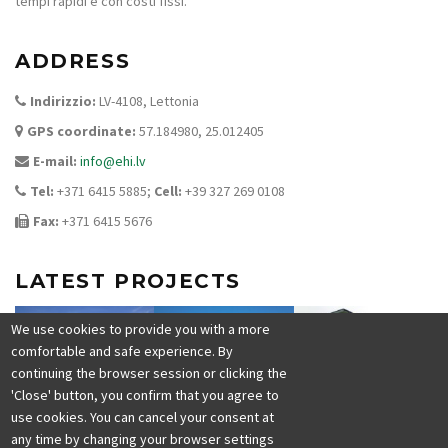
tempi rapidi e con costi fissi.
ADDRESS
Indirizzio:
LV-4108, Lettonia
GPS coordinate:
57.184980, 25.012405
E-mail:
info@ehi.lv
Tel:
+371 6415 5885;
Cell:
+39 327 269 0108
Fax:
+371 6415 5676
LATEST PROJECTS
We use cookies to provide you with a more
comfortable and safe experience. By
continuing the browser session or clicking the
'Close' button, you confirm that you agree to
use cookies. You can cancel your consent at
any time by changing your browser settings