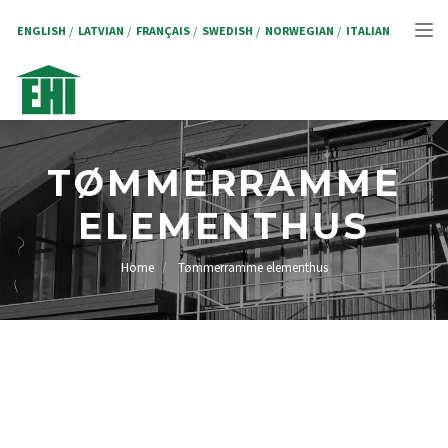
Skip
to
ENGLISH
LATVIAN
FRANÇAIS
SWEDISH
NORWEGIAN
ITALIAN
Tog
main
content
nav
TØMMERRAMME
ELEMENTHUS
Home
Tømmerramme elementhus
BREADCRUMB